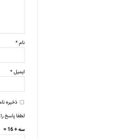
نام
*
ایمیل
*
ذخیره نام
لطفا پاسخ را 
سه + 16 =