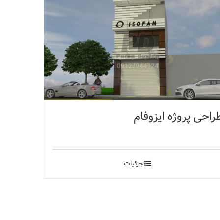
راحی پروژه ایزوفام
جزئیات