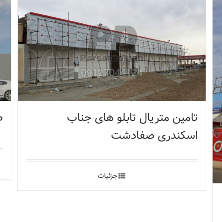
تامین متریال تابلو های جناب
ط
اسکندری صفادشت
جزئیات