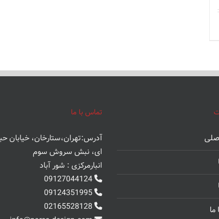
ت
تماس با ما
صلی
آدرس:تهران،ستارخان، خیابان حب
ای، نبش سروش سوم
انبارمرکزی : شور آباد
09127044124
09124351995
02165528128
ما