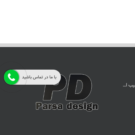
با ما در تماس باشید
یب ا…